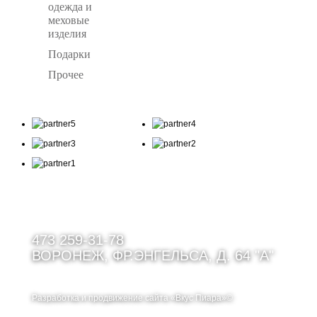
одежда и
меховые
изделия
Подарки
Прочее
473 259-31-78
ВОРОНЕЖ, ФР.ЭНГЕЛЬСА, Д. 64 "А"
Разработка и продвижение сайта
«Вкус Пиара»©
Аренда